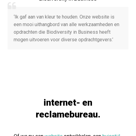
houden. Onze website is
‘We werken al lang met Solid
n alle werkzaamheden en
werden wij door het enthou
ty in Business heeft
haar team en de manier wa
erse opdrachtgevers.’
in het presenteren van de co
aan.’
internet- en
reclamebureau.