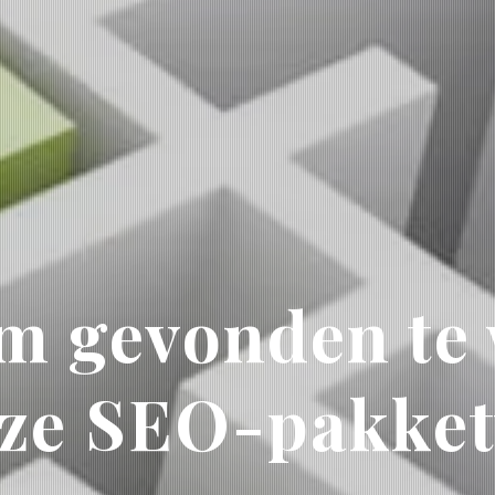
om gevonden te
ze SEO-pakket