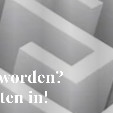
 worden?
ten in!