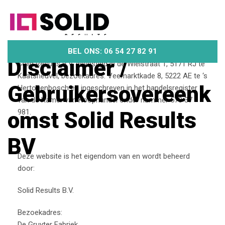
Disclaimer
BEL ONS: 06 54 27 82 91
Disclaimer /
Solid Results B.V, gevestigd in de Wielstraat 1, 5171 RJ te
Kaatsheuvel, bezoekadres: Veemarktkade 8, 5222 AE te ‘s
Gebruikersovereenk
Hertogenbosch en ingeschreven in het handelsregister
van de Kamer van Koophandel onder nummer 570 37
omst Solid Results
981.
BV
Deze website is het eigendom van en wordt beheerd
door:
HOME
/
DISCLAIMER / GEBRUIKERSOVEREENKOMST SOLID RESULTS BV
Solid Results B.V.
Bezoekadres:
De Gruyter Fabriek