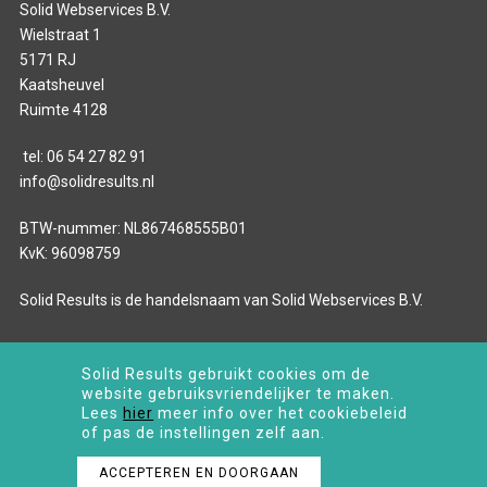
Solid Webservices B.V.
Wielstraat 1
5171 RJ
Kaatsheuvel
Ruimte 4128
tel:
06 54 27 82 91
info@solidresults.nl
BTW-nummer: NL867468555B01
KvK: 96098759
Solid Results is de handelsnaam van Solid Webservices B.V.
Solid Results gebruikt cookies om de
© 2024 SOLID RESULTS: BOUWEN OP HET INTERNET
website gebruiksvriendelijker te maken.
Algemene voorwaarden
Lees
hier
meer info over het cookiebeleid
of pas de instellingen zelf aan.
Verwerkersovereenkomst
Privacy
ACCEPTEREN EN DOORGAAN
Disclaimer